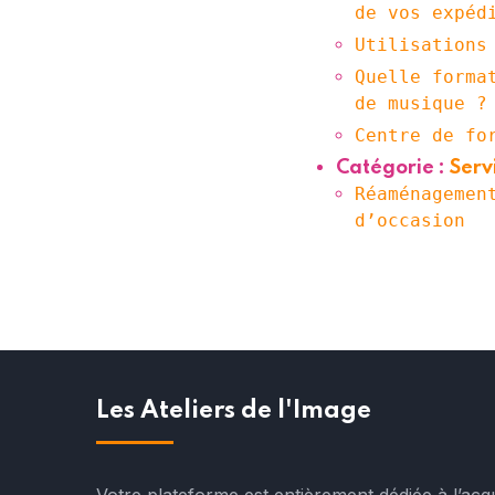
de vos expéd
Utilisations
Quelle forma
de musique ?
Centre de fo
Catégorie :
Serv
Réaménagemen
d’occasion
Les Ateliers de l'Image