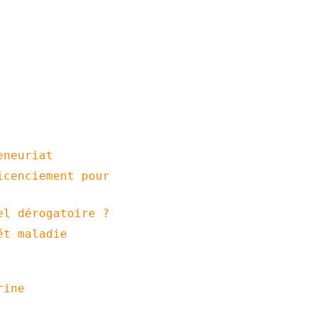
eneuriat
icenciement pour
el dérogatoire ?
êt maladie
rine