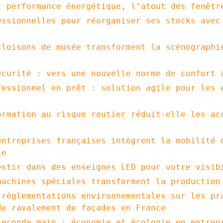
t performance énergétique, l’atout des fenêtr
essionnelles pour réorganiser ses stocks avec
cloisons de musée transforment la scénographi
écurité : vers une nouvelle norme de confort 
fessionnel en prêt : solution agile pour les 
ormation au risque routier réduit-elle les ac
entreprises françaises intègrent la mobilité 
ie
estir dans des enseignes LED pour votre visib
machines spéciales transforment la production
 réglementations environnementales sur les pr
de ravalement de façades en France
seconde main : économie et écologie en entrep