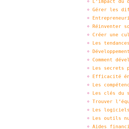
L’impact du 
Gérer les di
Entrepreneur
Réinventer s
Créer une cu
Les tendance
Développemen
Comment déve
Les secrets 
Efficacité é
Les compéten
Les clés du 
Trouver l’éq
Les logiciel
Les outils n
Aides financ