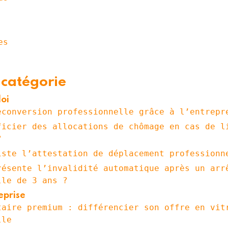
es
 catégorie
oi
econversion professionnelle grâce à l’entrepr
ficier des allocations de chômage en cas de l
?
iste l’attestation de déplacement professionn
résente l’invalidité automatique après un arr
lle de 3 ans ?
eprise
taire premium : différencier son offre en vit
lle