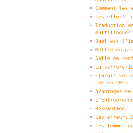
Comment les 
Les efforts 
Traduction e
multilingues
Quel est l’i
Mettre en pl
Salle de con
La serrureri
Élargir vos 
CSE en 2023
Avantages de
L’Entreprene
Réseautage :
Les erreurs 
Les femmes e