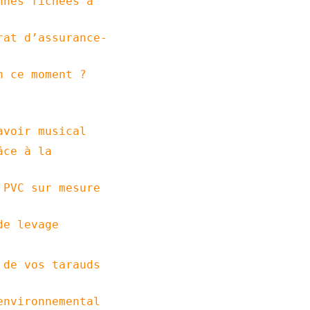
nnes fichées à
rat d’assurance-
n ce moment ?
avoir musical
âce à la
 PVC sur mesure
de levage
 de vos tarauds
environnemental