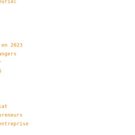
eurial
 en 2023
angers
r
é
iat
preneurs
entreprise