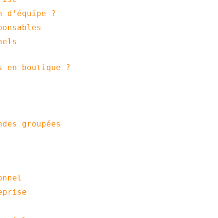
n d’équipe ?
ponsables
nels
s en boutique ?
ndes groupées
onnel
eprise