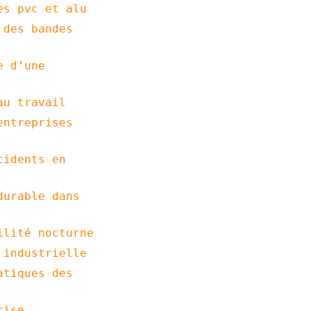
es pvc et alu
 des bandes
e d’une
au travail
entreprises
cidents en
durable dans
ilité nocturne
 industrielle
atiques des
rise