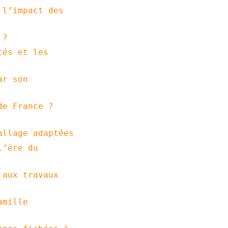
 l’impact des
 ?
tés et les
ar son
de France ?
allage adaptées
l’ère du
 aux travaux
amille