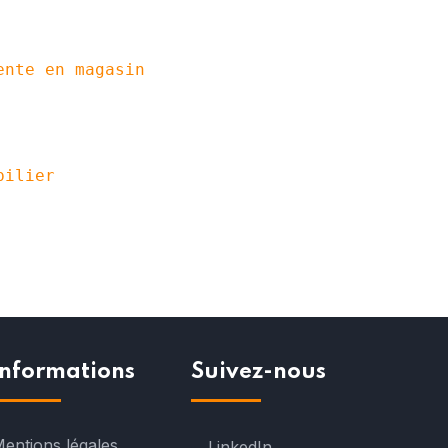
ente en magasin
bilier
Informations
Suivez-nous
entions légales
LinkedIn