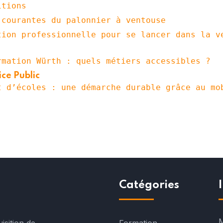
itions
 courantes du palonnier à ventouse
tion professionnelle pour se lancer dans la v
rmation Würth : quels métiers accessibles ?
ice Public
t d’écoles : une démarche durable grâce au mo
Catégories
M