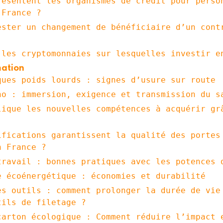
résentent les organismes de crédit pour perso
 France ?
ester un changement de bénéficiaire d’un cont
 les cryptomonnaies sur lesquelles investir e
ation
ques poids lourds : signes d’usure sur route
no : immersion, exigence et transmission du s
lique les nouvelles compétences à acquérir gr
ifications garantissent la qualité des portes
n France ?
travail : bonnes pratiques avec les potences 
e écoénergétique : économies et durabilité
es outils : comment prolonger la durée de vie
tils de filetage ?
carton écologique : Comment réduire l’impact 