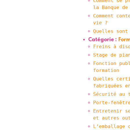
Comment se p
la Banque de
Comment cont
vie ?
Quelles sont
Catégorie :
Form
Freins à dis
Stage de pia
Fonction pub
formation
Quelles cert
fabriquées e
Sécurité au 
Porte-fenêtr
Entretenir s
et autres ou
L’emballage 